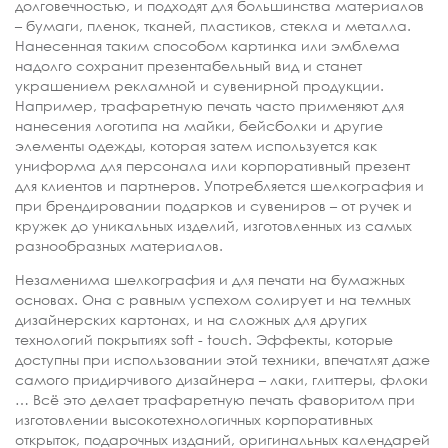
долговечностью, и подходят для большинства материалов
– бумаги, пленок, тканей, пластиков, стекла и металла.
Нанесенная таким способом картинка или эмблема
надолго сохранит презентабельный вид и станет
украшением рекламной и сувенирной продукции.
Например, трафаретную печать часто применяют для
нанесения логотипа на майки, бейсболки и другие
элементы одежды, которая затем используется как
униформа для персонала или корпоративный презент
для клиентов и партнеров. Употребляется шелкография и
при брендировании подарков и сувениров – от ручек и
кружек до уникальных изделий, изготовленных из самых
разнообразных материалов.
Незаменима шелкография и для печати на бумажных
основах. Она с равным успехом солирует и на темных
дизайнерских картонах, и на сложных для других
технологий покрытиях soft - touch. Эффекты, которые
доступны при использовании этой техники, впечатлят даже
самого придирчивого дизайнера – лаки, глиттеры, флоки
… Всё это делает трафаретную печать фаворитом при
изготовлении высокотехнологичных корпоративных
открыток, подарочных изданий, оригинальных календарей