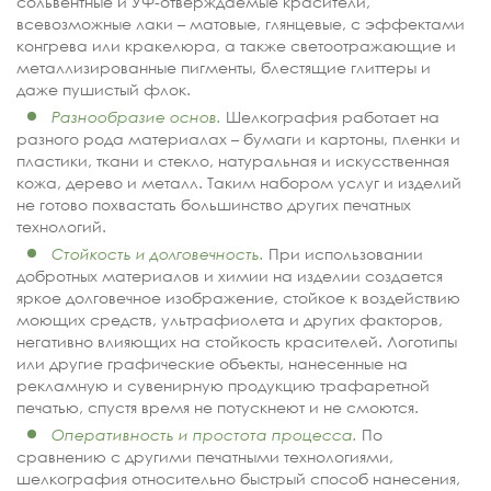
сольвентные и УФ-отверждаемые красители,
всевозможные лаки – матовые, глянцевые, с эффектами
конгрева или кракелюра, а также светоотражающие и
металлизированные пигменты, блестящие глиттеры и
даже пушистый флок.
Разнообразие основ.
Шелкография работает на
разного рода материалах – бумаги и картоны, пленки и
пластики, ткани и стекло, натуральная и искусственная
кожа, дерево и металл. Таким набором услуг и изделий
не готово похвастать большинство других печатных
технологий.
Стойкость и долговечность.
При использовании
добротных материалов и химии на изделии создается
яркое долговечное изображение, стойкое к воздействию
моющих средств, ультрафиолета и других факторов,
негативно влияющих на стойкость красителей. Логотипы
или другие графические объекты, нанесенные на
рекламную и сувенирную продукцию трафаретной
печатью, спустя время не потускнеют и не смоются.
Оперативность и простота процесса.
По
сравнению с другими печатными технологиями,
шелкография относительно быстрый способ нанесения,