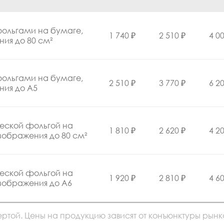
ольгами на бумаге,
1 740 ₽
2 510 ₽
4 00
ия до 80 см²
ольгами на бумаге,
2 510 ₽
3 770 ₽
6 20
ния до А5
еской фольгой на
1 810 ₽
2 620 ₽
4 20
зображения до 80 см²
еской фольгой на
1 920 ₽
2 810 ₽
4 60
изображения до А6
ртой. Цены на продукцию зависят от конъюнктуры рын