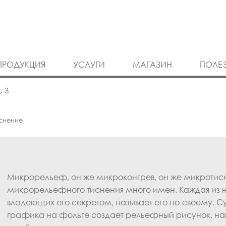
ПРОДУКЦИЯ
УСЛУГИ
МАГАЗИН
ПОЛЕ
. 3
снение
Микрорельеф, он же микроконгрев, он же микротисн
микрорельефного тиснения много имен. Каждая из 
владеющих его секретом, называет его по-своему. С
графика на фольге создает рельефный рисунок, 